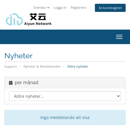
Svenska
Logga in
Registrera
Se kundvagnen
Toggl
navig
Nyheter
Support
Nyheter & Meddelanden
Äldre nyheter
per månad
Inga meddelande att visa