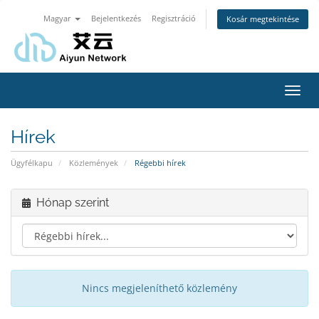
Magyar
Bejelentkezés
Regisztráció
Kosár megtekintése
Váltá
a
navig
Hírek
Ügyfélkapu
Közlemények
Régebbi hírek
Hónap szerint
Nincs megjeleníthető közlemény