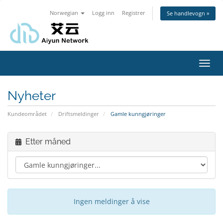
Norwegian
Logg inn
Registrer
Se handlevogn »
Bytt
navig
Nyheter
Kundeområdet
Driftsmeldinger
Gamle kunngjøringer
Etter måned
Ingen meldinger å vise