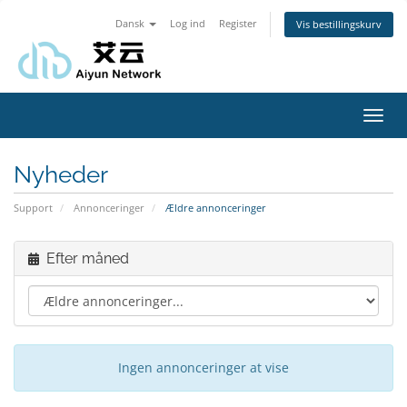
Dansk
Log ind
Register
Vis bestillingskurv
Toggl
navig
Nyheder
Support
Annonceringer
Ældre annonceringer
Efter måned
Ingen annonceringer at vise