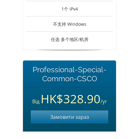
1个 IPv4
不支持 Windows
任选 多个地区/机房
Professional-Special-
Common-CSCO
HK$328.90
Від
/yr
Замовити зараз