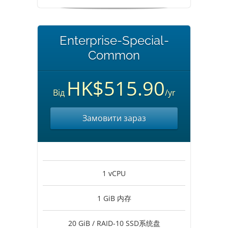
Enterprise-Special-
Common
HK$515.90
Від
/yr
Замовити зараз
1 vCPU
1 GiB 内存
20 GiB / RAID-10 SSD系统盘