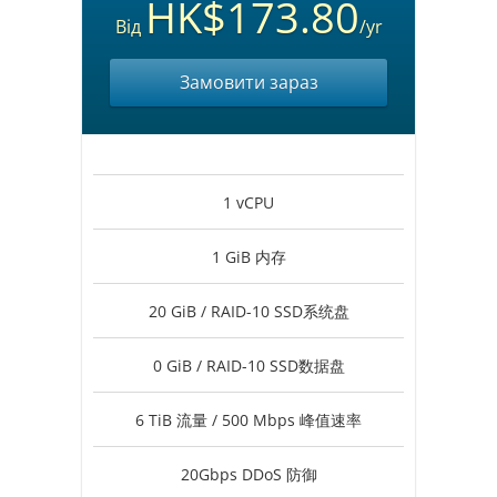
HK$173.80
Від
/yr
Замовити зараз
1 vCPU
1 GiB 内存
20 GiB / RAID-10 SSD系统盘
0 GiB / RAID-10 SSD数据盘
6 TiB 流量 / 500 Mbps 峰值速率
20Gbps DDoS 防御