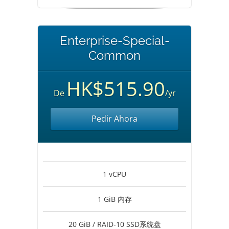
Enterprise-Special-
Common
HK$515.90
De
/yr
Pedir Ahora
1 vCPU
1 GiB 内存
20 GiB / RAID-10 SSD系统盘