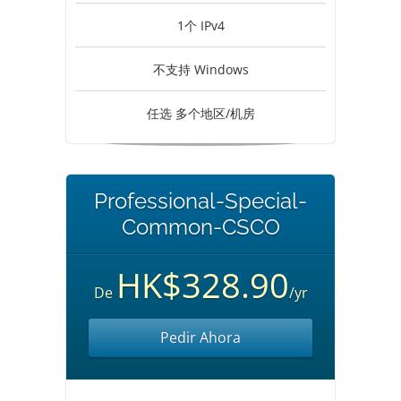
1个 IPv4
不支持 Windows
任选 多个地区/机房
Professional-Special-
Common-CSCO
HK$328.90
De
/yr
Pedir Ahora