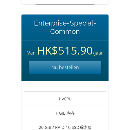
Enterprise-Special-
Common
HK$515.90
Van
/jaar
Nu bestellen
1 vCPU
1 GiB 内存
20 GiB / RAID-10 SSD系统盘