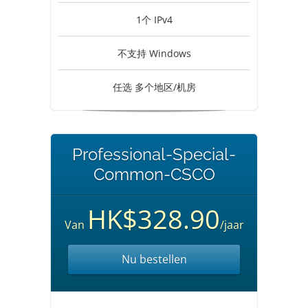
1个 IPv4
不支持 Windows
任选 多个地区/机房
Professional-Special-
Common-CSCO
HK$328.90
Van
/jaar
Nu bestellen