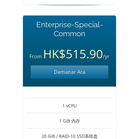
Enterprise-Special-
Common
HK$515.90
From
/yr
Demanar Ara
1 vCPU
1 GiB 内存
20 GiB / RAID-10 SSD系统盘