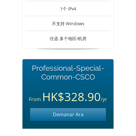
1个 IPv4
不支持 Windows
任选 多个地区/机房
Professional-Special-
Common-CSCO
HK$328.90
From
/yr
Demanar Ara