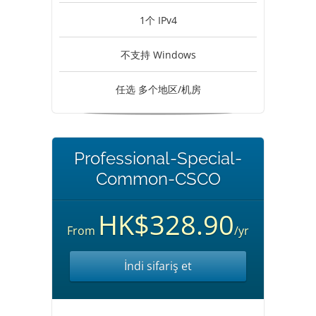
1个 IPv4
不支持 Windows
任选 多个地区/机房
Professional-Special-
Common-CSCO
HK$328.90
From
/yr
İndi sifariş et