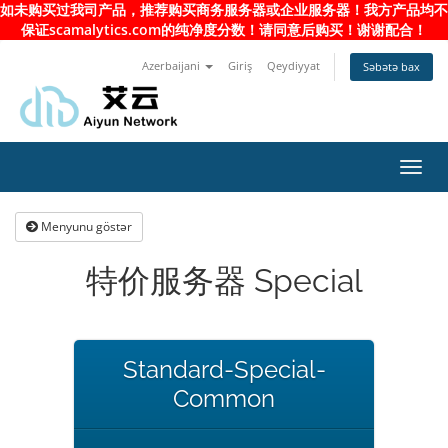
如未购买过我司产品，推荐购买商务服务器或企业服务器！我方产品均不
保证scamalytics.com的纯净度分数！请同意后购买！谢谢配合！
Azerbaijani
Giriş
Qeydiyyat
Səbətə bax
Naviq
keçid
Menyunu göstər
特价服务器 Special
Standard-Special-
Common