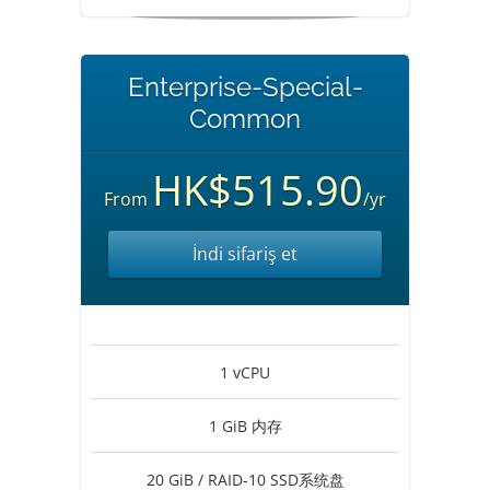
Enterprise-Special-
Common
HK$515.90
From
/yr
İndi sifariş et
1 vCPU
1 GiB 内存
20 GiB / RAID-10 SSD系统盘