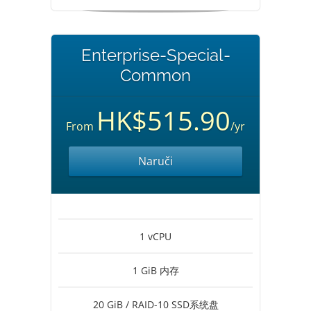
Enterprise-Special-
Common
HK$515.90
From
/yr
Naruči
1 vCPU
1 GiB 内存
20 GiB / RAID-10 SSD系统盘