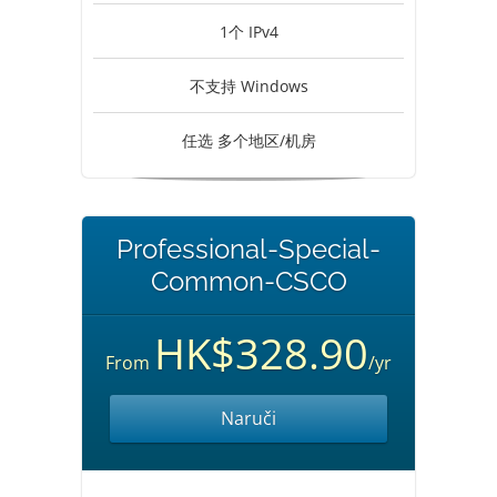
1个 IPv4
不支持 Windows
任选 多个地区/机房
Professional-Special-
Common-CSCO
HK$328.90
From
/yr
Naruči