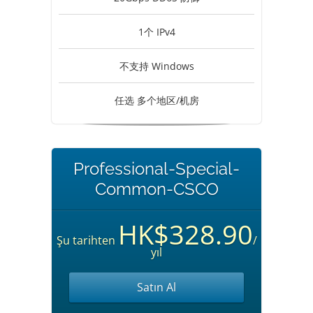
1个 IPv4
不支持 Windows
任选 多个地区/机房
Professional-Special-
Common-CSCO
HK$328.90
Şu tarihten
/
yıl
Satın Al