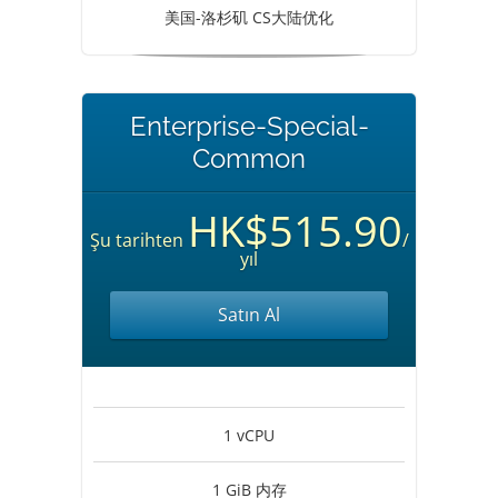
美国-洛杉矶 CS大陆优化
Enterprise-Special-
Common
HK$515.90
Şu tarihten
/
yıl
Satın Al
1 vCPU
1 GiB 内存