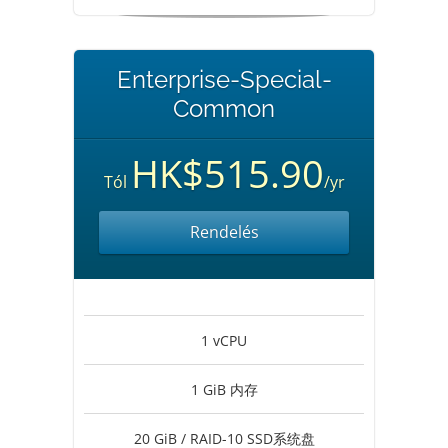
Enterprise-Special-
Common
HK$515.90
Tól
/yr
Rendelés
1 vCPU
1 GiB 内存
20 GiB / RAID-10 SSD系统盘