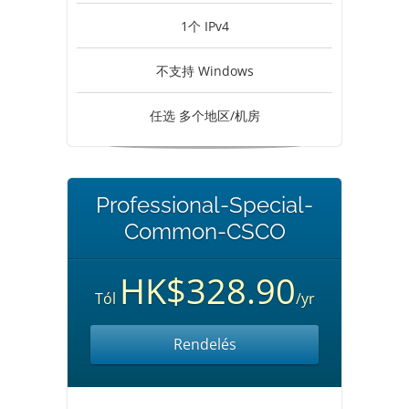
1个 IPv4
不支持 Windows
任选 多个地区/机房
Professional-Special-
Common-CSCO
HK$328.90
Tól
/yr
Rendelés