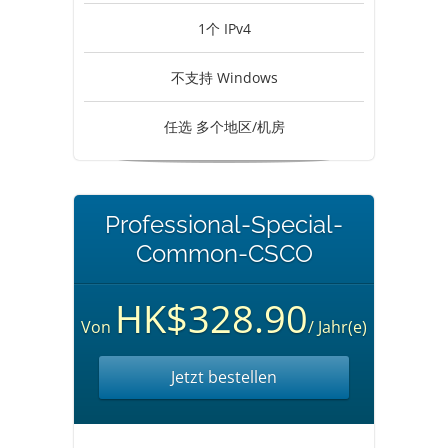
1个 IPv4
不支持 Windows
任选 多个地区/机房
Professional-Special-
Common-CSCO
HK$328.90
Von
/ Jahr(e)
Jetzt bestellen