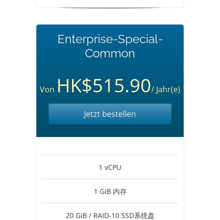
Enterprise-Special-
Common
HK$515.90
Von
/ Jahr(e)
Jetzt bestellen
1 vCPU
1 GiB 内存
20 GiB / RAID-10 SSD系统盘