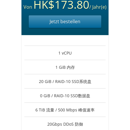
HK$173.80
Von
/ Jahr(e)
Jetzt bestellen
1 vCPU
1 GiB 内存
20 GiB / RAID-10 SSD系统盘
0 GiB / RAID-10 SSD数据盘
6 TiB 流量 / 500 Mbps 峰值速率
20Gbps DDoS 防御