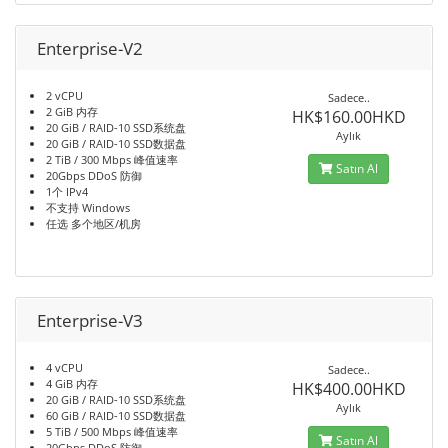
Enterprise-V2
2 vCPU
Sadece..
2 GiB 内存
HK$160.00HKD
20 GiB / RAID-10 SSD系统盘
Aylık
20 GiB / RAID-10 SSD数据盘
2 TiB / 300 Mbps 峰值速率
Satın Al
20Gbps DDoS 防御
1个 IPv4
不支持 Windows
任选 多个地区/机房
Enterprise-V3
4 vCPU
Sadece..
4 GiB 内存
HK$400.00HKD
20 GiB / RAID-10 SSD系统盘
Aylık
60 GiB / RAID-10 SSD数据盘
5 TiB / 500 Mbps 峰值速率
Satın Al
20Gbps DDoS 防御