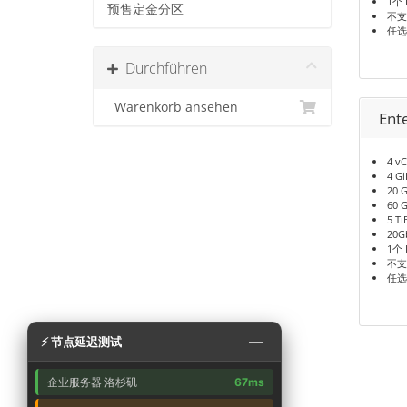
1个 
预售定金分区
不支
任选
Durchführen
Warenkorb ansehen
Ent
4 v
4 G
20 
60 
5 T
20G
1个 
不支
任选
—
⚡ 节点延迟测试
企业服务器 洛杉矶
67ms