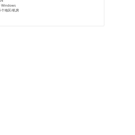
v4
Windows
多个地区/机房