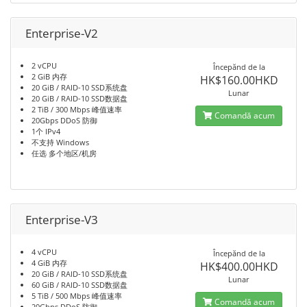
Enterprise-V2
2 vCPU
Începănd de la
2 GiB 内存
HK$160.00HKD
20 GiB / RAID-10 SSD系统盘
Lunar
20 GiB / RAID-10 SSD数据盘
2 TiB / 300 Mbps 峰值速率
Comandă acum
20Gbps DDoS 防御
1个 IPv4
不支持 Windows
任选 多个地区/机房
Enterprise-V3
4 vCPU
Începănd de la
4 GiB 内存
HK$400.00HKD
20 GiB / RAID-10 SSD系统盘
Lunar
60 GiB / RAID-10 SSD数据盘
5 TiB / 500 Mbps 峰值速率
Comandă acum
20Gbps DDoS 防御