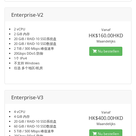
Enterprise-V2
2 vCPU
Vanaf
2 GiB 内存
HK$160.00HKD
20 GiB / RAID-10 SSD系统盘
Maandelijks
20 GiB / RAID-10 SSD数据盘
2 TiB / 300 Mbps 峰值速率
Nu bestellen
20Gbps DDoS 防御
1个 IPv4
不支持 Windows
任选 多个地区/机房
Enterprise-V3
4 vCPU
Vanaf
4 GiB 内存
HK$400.00HKD
20 GiB / RAID-10 SSD系统盘
Maandelijks
60 GiB / RAID-10 SSD数据盘
5 TiB / 500 Mbps 峰值速率
Nu bestellen
20Gbps DDoS 防御