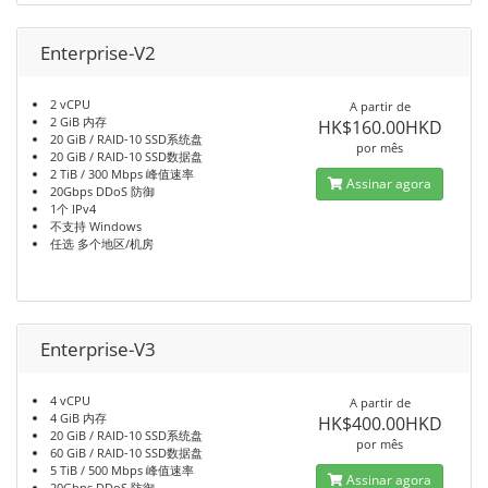
Enterprise-V2
2 vCPU
A partir de
2 GiB 内存
HK$160.00HKD
20 GiB / RAID-10 SSD系统盘
por mês
20 GiB / RAID-10 SSD数据盘
2 TiB / 300 Mbps 峰值速率
Assinar agora
20Gbps DDoS 防御
1个 IPv4
不支持 Windows
任选 多个地区/机房
Enterprise-V3
4 vCPU
A partir de
4 GiB 内存
HK$400.00HKD
20 GiB / RAID-10 SSD系统盘
por mês
60 GiB / RAID-10 SSD数据盘
5 TiB / 500 Mbps 峰值速率
Assinar agora
20Gbps DDoS 防御