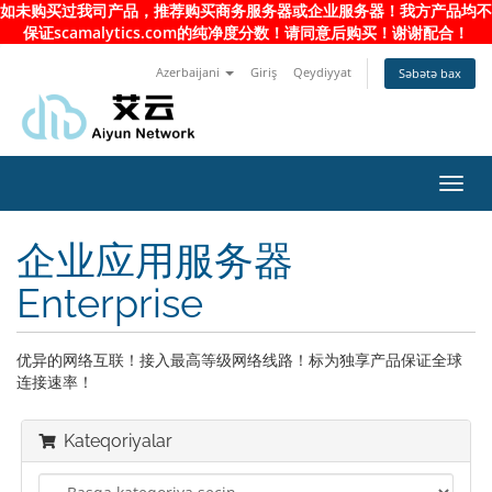
如未购买过我司产品，推荐购买商务服务器或企业服务器！我方产品均不
保证scamalytics.com的纯净度分数！请同意后购买！谢谢配合！
Azerbaijani
Giriş
Qeydiyyat
Səbətə bax
Naviq
keçid
企业应用服务器
Enterprise
优异的网络互联！接入最高等级网络线路！标为独享产品保证全球
连接速率！
Kateqoriyalar