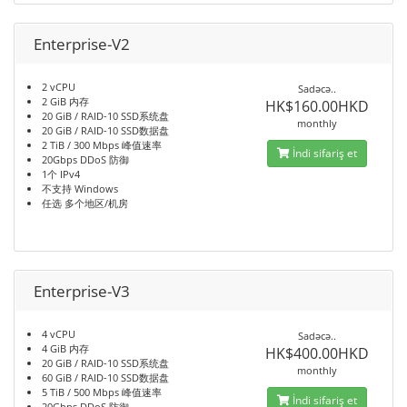
Enterprise-V2
2 vCPU
Sadəcə..
2 GiB 内存
HK$160.00HKD
20 GiB / RAID-10 SSD系统盘
monthly
20 GiB / RAID-10 SSD数据盘
2 TiB / 300 Mbps 峰值速率
İndi sifariş et
20Gbps DDoS 防御
1个 IPv4
不支持 Windows
任选 多个地区/机房
Enterprise-V3
4 vCPU
Sadəcə..
4 GiB 内存
HK$400.00HKD
20 GiB / RAID-10 SSD系统盘
monthly
60 GiB / RAID-10 SSD数据盘
5 TiB / 500 Mbps 峰值速率
İndi sifariş et
20Gbps DDoS 防御