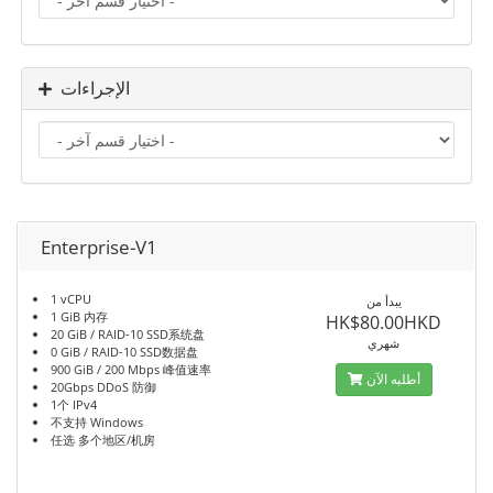
الإجراءات
Enterprise-V1
1 vCPU
يبدأ من
1 GiB 内存
HK$80.00HKD
20 GiB / RAID-10 SSD系统盘
شهري
0 GiB / RAID-10 SSD数据盘
900 GiB / 200 Mbps 峰值速率
أطلبه الآن
20Gbps DDoS 防御
1个 IPv4
不支持 Windows
任选 多个地区/机房