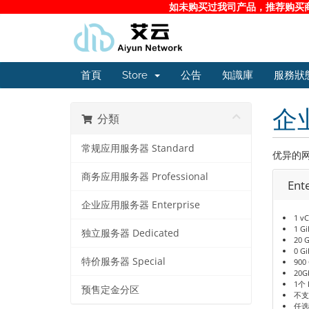
如未购买过我司产品，推荐购买商务
首頁
Store
公告
知識庫
服務狀
企业
分類
常规应用服务器 Standard
优异的
商务应用服务器 Professional
Ent
企业应用服务器 Enterprise
1 v
1 G
独立服务器 Dedicated
20 
0 G
特价服务器 Special
900
20G
1个 
预售定金分区
不支
任选