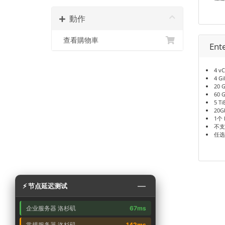
動作
查看購物車
Ent
4 v
4 G
20 
60 
5 T
20G
1个 
不支
任选
—
⚡ 节点延迟测试
企业服务器 洛杉矶
67ms
常规服务器 洛杉矶
142ms