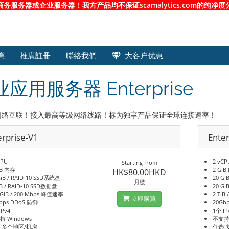
服务器或企业服务器！我方产品均不保证scamalytics.com的纯
態
推廣註冊
聯絡我們
大客户优惠
应用服务器 Enterprise
网络互联！接入最高等级网络线路！标为独享产品保证全球连接速率！
erprise-V1
Ente
CPU
2 vCP
Starting from
iB 内存
2 Gi
HK$80.00HKD
GiB / RAID-10 SSD系统盘
20 Gi
月繳
iB / RAID-10 SSD数据盘
20 Gi
 GiB / 200 Mbps 峰值速率
2 TiB
立即購買
bps DDoS 防御
20Gb
IPv4
1个 IP
持 Windows
不支持 
 多个地区/机房
任选 