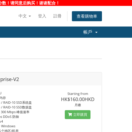
净度分数！请同意后购买！谢谢配合！
中文
登入
註冊
查看購物車
帳戶
rprise-V2
U
Starting from
B 内存
HK$160.00HKD
B / RAID-10 SSD系统盘
月繳
B / RAID-10 SSD数据盘
 / 300 Mbps 峰值速率
立即購買
ps DDoS 防御
v4
Windows
多个地区/机房