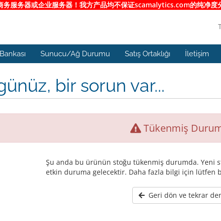
服务器或企业服务器！我方产品均不保证scamalytics.com的纯
 Bankası
Sunucu/Ağ Durumu
Satış Ortaklığı
İletişim
ünüz, bir sorun var...
Tükenmiş Duru
Şu anda bu ürünün stoğu tükenmiş durumda. Yeni st
etkin duruma gelecektir. Daha fazla bilgi için lütfen b
Geri dön ve tekrar de