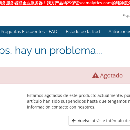
服务器或企业服务器！我方产品均不保证scamalytics.com的纯
Esp
Preguntas Frecuentes - FAQ
Estado de la Red
Afiliacione
s, hay un problema...
Agotado
Estamos agotados de este producto actualmente, por
artículo han sido suspendidos hasta que tengamos 
información contacte con nosotros.
Vuelve atrás e inténtalo d