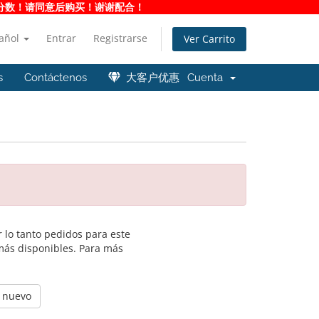
净度分数！请同意后购买！谢谢配合！
añol
Entrar
Registrarse
Ver Carrito
s
Contáctenos
大客户优惠
Cuenta
 lo tanto pedidos para este
más disponibles. Para más
e nuevo