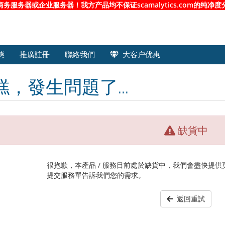
服务器或企业服务器！我方产品均不保证scamalytics.com的纯
態
推廣註冊
聯絡我們
大客户优惠
糕，發生問題了...
缺貨中
很抱歉，本產品 / 服務目前處於缺貨中，我們會盡快提
提交服務單告訴我們您的需求。
返回重試