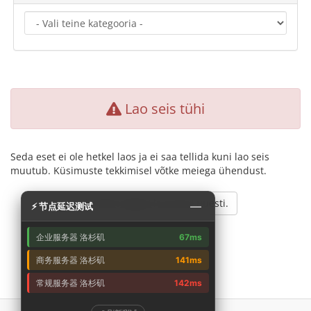
Lao seis tühi
Seda eset ei ole hetkel laos ja ei saa tellida kuni lao seis
muutub. Küsimuste tekkimisel võtke meiega ühendust.
Mine tagasi ja proovi uuesti.
—
⚡ 节点延迟测试
企业服务器 洛杉矶
67ms
商务服务器 洛杉矶
141ms
常规服务器 洛杉矶
142ms