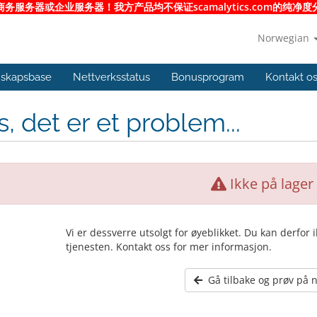
服务器或企业服务器！我方产品均不保证scamalytics.com的纯
Norwegian
skapsbase
Nettverksstatus
Bonusprogram
Kontakt o
, det er et problem...
Ikke på lager
Vi er dessverre utsolgt for øyeblikket. Du kan derfor 
tjenesten. Kontakt oss for mer informasjon.
Gå tilbake og prøv på n