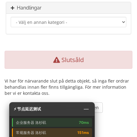
Handlingar
Slutsåld
Vi har för närvarande slut på detta objekt, så inga fler ordrar
behandlas innan fler finns tillgängliga. För mer information
ber vi er kontakta oss.
Gå tillbaka och försök igen
—
⚡ 节点延迟测试
企业服务器 洛杉矶
70ms
常规服务器 洛杉矶
151ms