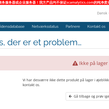
服务器或企业服务器！我方产品均不保证scamalytics.com的纯
Dansk
idensdatabase
Netværksstatus
Partnere
Kontakt os
, der er et problem…
Ikke på lager
Vi har desværre ikke dette produkt på lager i øjeblik
kontakt os.
Gå tilbage og prøv ig