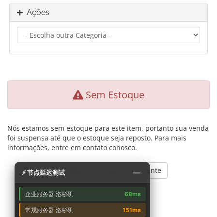
Ações
Sem Estoque
Nós estamos sem estoque para este item, portanto sua venda
foi suspensa até que o estoque seja reposto. Para mais
informações, entre em contato conosco.
Retornar & tentar novamente
—
⚡ 节点延迟测试
企业服务器 洛杉矶
69ms
常规服务器 洛杉矶
151ms