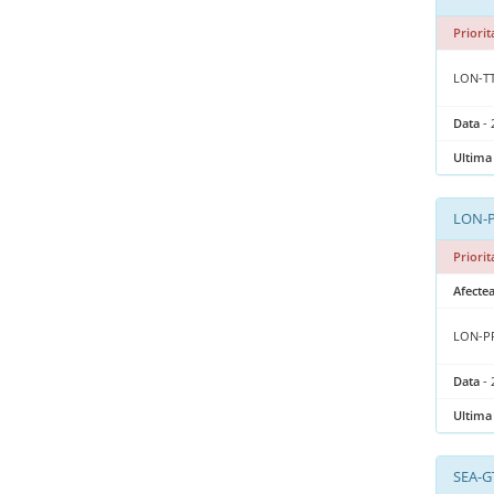
Priorit
LON-TT
Data
- 
Ultima 
LON-P
Priorit
Afecte
LON-
Data
- 
Ultima 
SEA-