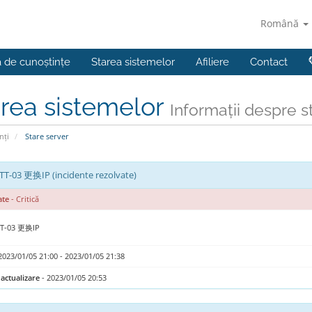
Română
a de cunoștințe
Starea sistemelor
Afiliere
Contact
rea sistemelor
Informații despre st
nți
Stare server
TT-03 更换IP (incidente rezolvate)
ate
- Critică
TT-03 更换IP
2023/01/05 21:00 - 2023/01/05 21:38
actualizare
- 2023/01/05 20:53