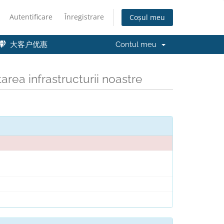
Autentificare
Înregistrare
Coșul meu
大客户优惠
Contul meu
area infrastructurii noastre