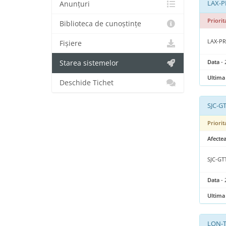
LAX-P
Anunțuri
Priorit
Biblioteca de cunoștințe
LAX-P
Fișiere
Data
- 
Starea sistemelor
Ultima 
Deschide Tichet
SJC-G
Priorit
Afectea
SJC-
Data
- 
Ultima 
LON-T