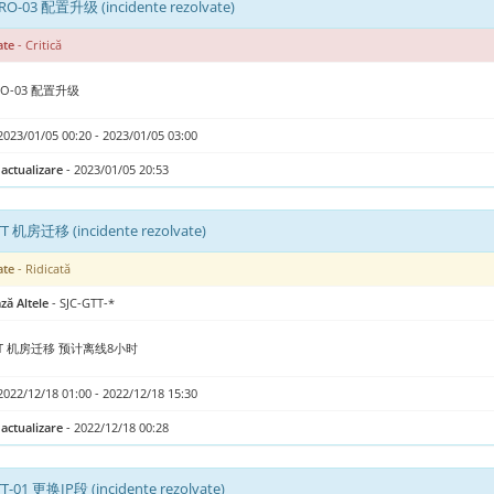
RO-03 配置升级 (incidente rezolvate)
ate
- Critică
RO-03 配置升级
2023/01/05 00:20 - 2023/01/05 03:00
actualizare
- 2023/01/05 20:53
TT 机房迁移 (incidente rezolvate)
ate
- Ridicată
ză Altele
- SJC-GTT-*
GTT 机房迁移 预计离线8小时
2022/12/18 01:00 - 2022/12/18 15:30
actualizare
- 2022/12/18 00:28
T-01 更换IP段 (incidente rezolvate)