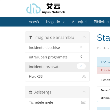
Acasă
Magazin
Anunțuri
Bibliotec
Sta
Imagine de ansamblu
0
incidente deschise
Portal clie
0
întreruperi programate
LAX-G
6
incidente rezolvate
Priorit
Flux RSS
LAX-G
Data
- 
Asistență
Ultima 
Tichetele mele