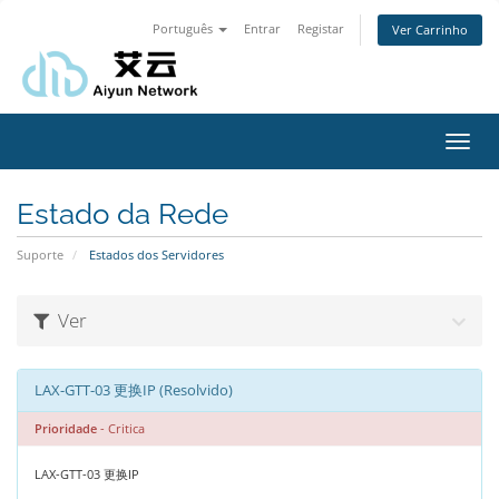
Português
Entrar
Registar
Ver Carrinho
Alter
nave
Estado da Rede
Suporte
Estados dos Servidores
Ver
LAX-GTT-03 更换IP (Resolvido)
Prioridade
- Critica
LAX-GTT-03 更换IP