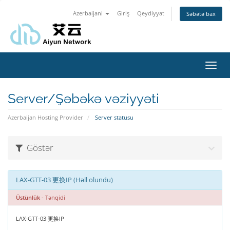
Azerbaijani
Giriş
Qeydiyyat
Səbətə bax
Naviq
keçid
Server/Şəbəkə vəziyyəti
Azerbaijan Hosting Provider
Server statusu
Göstər
LAX-GTT-03 更换IP (Həll olundu)
Üstünlük
- Tənqidi
LAX-GTT-03 更换IP