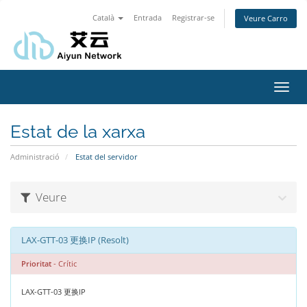
Català
Entrada
Registrar-se
Veure Carro
Toggl
navig
Estat de la xarxa
Administració
Estat del servidor
Veure
LAX-GTT-03 更换IP (Resolt)
Prioritat
- Crític
LAX-GTT-03 更换IP