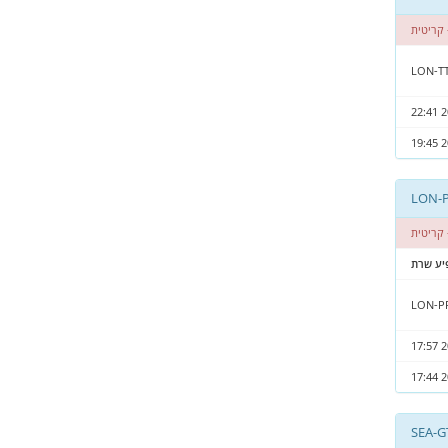
קריטית
LON-TT
קריטית
יע שרת
LON-