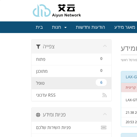
מאגר מידע
הודעות וחדשות
חנות
בית
צפייה
ומידע
0
פתוח
ורטל ראשי
0
מתוכנן
6
טופל
קריטית
עדכוני RSS
LAX-G
פניות ומידע
פניות השירות שלכם