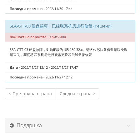
Последна промена
- 2022/11/30 17:44
SEA-GTT-03 硬盘损坏，已经联系机房进行修复 (Решени)
Важност на пораката
- Критична
SEA-GTT-03 硬盘故障，影响IP段为185.189.32.x。请各位尽快备份数据以免数
据丢失，我们将联系机房进行硬盘更换和尝试数据恢复
Дата
- 2022/11/27 12:12 - 2022/11/27 17:47
Последна промена
- 2022/11/27 12:12
< Претходна страна
Следна страна >
Поддршка