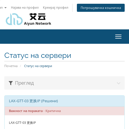
an
Најава на профил
Креирај профил
Потрошувачка кошничка
Toggl
navig
Статус на сервери
Почетна
Статус на сервери
Преглед
LAX-GTT-03 更换IP (Решени)
Важност на пораката
- Критична
LAX-GTT-03 更换IP