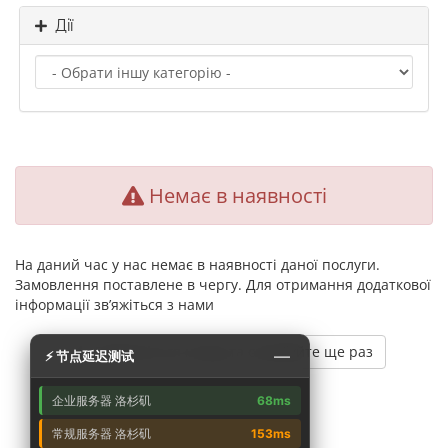
Дії
Немає в наявності
На даний час у нас немає в наявності даної послуги.
Замовлення поставлене в чергу. Для отримання додаткової
інформації зв’яжіться з нами
Поверніться назад та спробуйте ще раз
—
⚡ 节点延迟测试
企业服务器 洛杉矶
68ms
常规服务器 洛杉矶
153ms