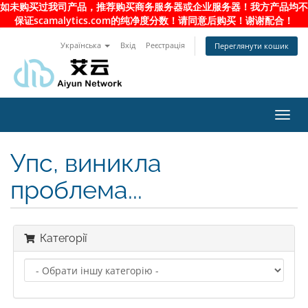
如未购买过我司产品，推荐购买商务服务器或企业服务器！我方产品均不
保证scamalytics.com的纯净度分数！请同意后购买！谢谢配合！
Українська
Вхід
Реєстрація
Переглянути кошик
Toggl
navig
Упс, виникла
проблема...
Категорії