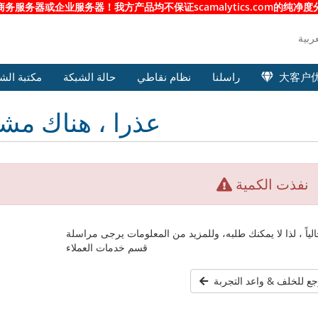
服务器或企业服务器！我方产品均不保证scamalytics.com的纯
大客户
راسلنا
نظام نقاطي
حالة الشبكة
مكتبة الش
عذرا ، هناك مش
نفذت الكمية
الياً ، لذا لا يمكنك طلبه، وللمزيد من المعلومات يرجى مراسلة
قسم خدمات العملاء
جع للخلف & واعد التجربة