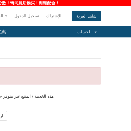
净度分数！请同意后购买！谢谢配合！
الإشتراك
تسجيل الدخول
العربية
شاهد العربة
الحساب
优惠
هذه الخدمة / المنتج غير متوفر ح
ار