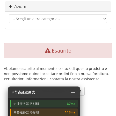
Azioni
Esaurito
Abbiamo esaurito al momento lo stock di questo prodotto e
non possiamo quindi accettare ordini fino a nuova fornitura.
Per ulteriori informazioni, contatta la nostra assistenza.
Torna indietro e riprova
—
⚡ 节点延迟测试
企业服务器 洛杉矶
67ms
商务服务器 洛杉矶
143ms