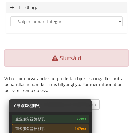
Handlingar
Slutsåld
Vi har för närvarande slut på detta objekt, så inga fler ordrar
behandlas innan fler finns tillgängliga. För mer information
ber vi er kontakta oss.
Gå tillbaka och försök igen
—
⚡ 节点延迟测试
企业服务器 洛杉矶
72ms
商务服务器 洛杉矶
147ms