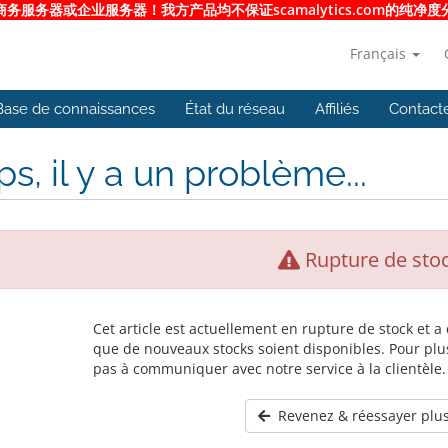
服务器或企业服务器！我方产品均不保证scamalytics.com的纯
Français
Base de connaissances
État du réseau
Affiliés
Contact
s, il y a un problème...
Rupture de sto
Cet article est actuellement en rupture de stock et 
que de nouveaux stocks soient disponibles. Pour plus
pas à communiquer avec notre service à la clientèle.
Revenez & réessayer plus