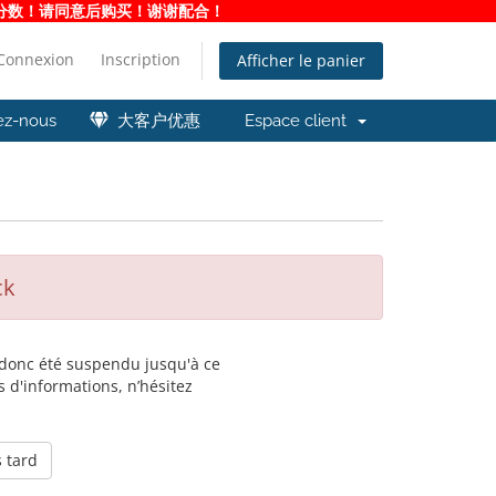
净度分数！请同意后购买！谢谢配合！
Connexion
Inscription
Afficher le panier
ez-nous
大客户优惠
Espace client
ck
a donc été suspendu jusqu'à ce
 d'informations, n’hésitez
 tard