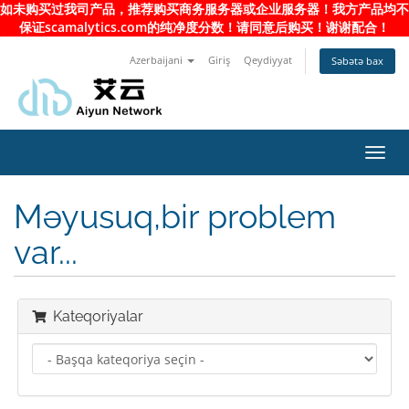
如未购买过我司产品，推荐购买商务服务器或企业服务器！我方产品均不
保证scamalytics.com的纯净度分数！请同意后购买！谢谢配合！
Azerbaijani
Giriş
Qeydiyyat
Səbətə bax
Naviq
keçid
Məyusuq,bir problem
var...
Kateqoriyalar