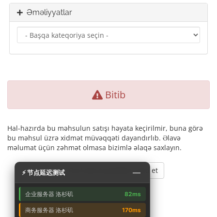
Əməliyyatlar
Bitib
Hal-hazırda bu məhsulun satışı həyata keçirilmir, buna görə
bu məhsul üzrə xidmət müvəqqəti dayandırlıb. Əlavə
məlumat üçün zəhmət olmasa bizimlə əlaqə saxlayın.
Geri dön & yenidən cəhd et
—
⚡ 节点延迟测试
企业服务器 洛杉矶
82ms
商务服务器 洛杉矶
170ms