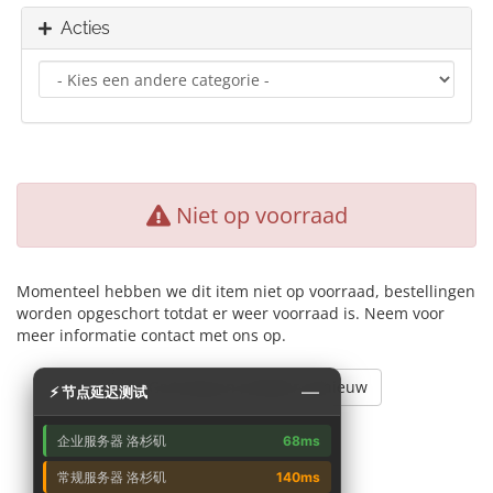
Acties
Niet op voorraad
Momenteel hebben we dit item niet op voorraad, bestellingen
worden opgeschort totdat er weer voorraad is. Neem voor
meer informatie contact met ons op.
Ga terug en probeer opnieuw
—
⚡ 节点延迟测试
企业服务器 洛杉矶
68ms
常规服务器 洛杉矶
140ms