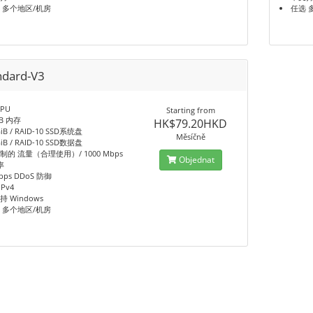
 多个地区/机房
任选 
ndard-V3
CPU
Starting from
iB 内存
HK$79.20HKD
GiB / RAID-10 SSD系统盘
Měsíčně
GiB / RAID-10 SSD数据盘
制的 流量（合理使用）/ 1000 Mbps
Objednat
率
bps DDoS 防御
IPv4
持 Windows
 多个地区/机房