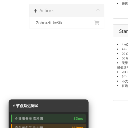
任选
Actions
Zobrazit košík
Sta
4 v
4 G
20 
60 
无限
峰值速
20G
1个 
不支
任选
—
⚡ 节点延迟测试
企业服务器 洛杉矶
83ms
商务服务器 洛杉矶
160ms