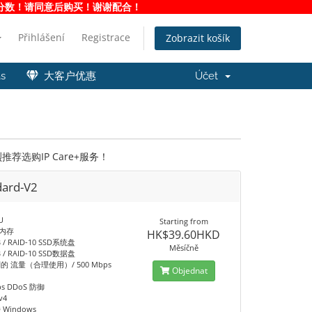
净度分数！请同意后购买！谢谢配合！
Přihlášení
Registrace
Zobrazit košík
ás
大客户优惠
Účet
选购IP Care+服务！
dard-V2
U
Starting from
B 内存
HK$39.60HKD
B / RAID-10 SSD系统盘
Měsíčně
B / RAID-10 SSD数据盘
的 流量（合理使用）/ 500 Mbps
Objednat
ps DDoS 防御
v4
Windows