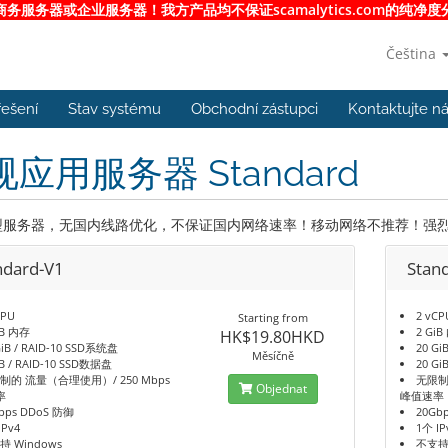
服务器或企业服务器！我方产品均不保证scamalytics.com的纯
Čeština
řešení
Stav systému
Obchodní zástupci
Kontaktujte n
应用服务器 Standard
服务器，无国内线路优化，不保证国内网络速率！移动网络不推荐！强烈推荐
ndard-V1
Stan
CPU
2 vCP
Starting from
iB 内存
2 Gi
HK$19.80HKD
GiB / RAID-10 SSD系统盘
20 Gi
Měsíčně
iB / RAID-10 SSD数据盘
20 Gi
制的 流量（合理使用）/ 250 Mbps
无限制
Objednat
率
峰值速率
bps DDoS 防御
20Gb
IPv4
1个 IP
持 Windows
不支持 