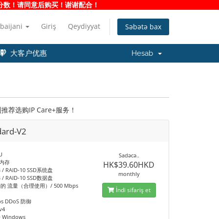
净度分数！请同意后购买！谢谢配合！
baijani
Giriş
Qeydiyyat
Səbətə bax
大客户优惠
Hesab
选购IP Care+服务！
dard-V2
U
Sadəcə..
B 内存
HK$39.60HKD
B / RAID-10 SSD系统盘
monthly
B / RAID-10 SSD数据盘
的 流量（合理使用）/ 500 Mbps
İndi sifariş et
ps DDoS 防御
v4
Windows