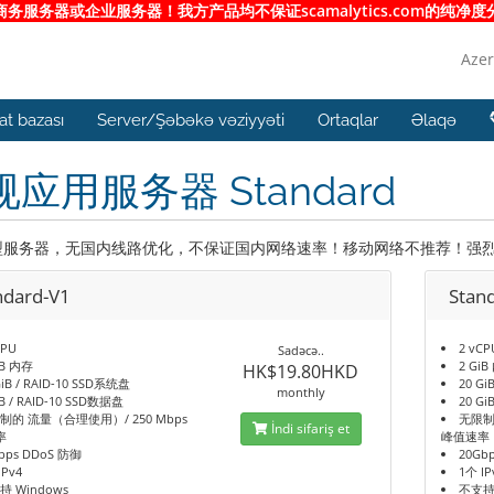
服务器或企业服务器！我方产品均不保证scamalytics.com的纯
Azer
t bazası
Server/Şəbəkə vəziyyəti
Ortaqlar
Əlaqə
应用服务器 Standard
服务器，无国内线路优化，不保证国内网络速率！移动网络不推荐！强烈推荐
ndard-V1
Stan
CPU
2 vCP
Sadəcə..
iB 内存
2 Gi
HK$19.80HKD
GiB / RAID-10 SSD系统盘
20 Gi
monthly
iB / RAID-10 SSD数据盘
20 Gi
制的 流量（合理使用）/ 250 Mbps
无限制
İndi sifariş et
率
峰值速率
bps DDoS 防御
20Gb
IPv4
1个 IP
持 Windows
不支持 