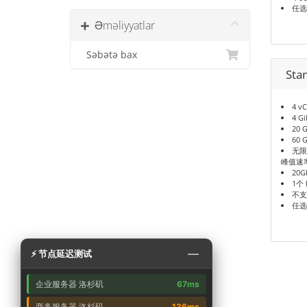
任选
Əməliyyatlar
Səbətə bax
Sta
4 v
4 G
20 
60 
无限
峰值速
20G
1个 
不支
任选
—
⚡ 节点延迟测试
企业服务器 洛杉矶
67ms
商务服务器 洛杉矶
136ms