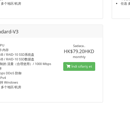
 多个地区/机房
任选 
ndard-V3
CPU
Sadəcə..
iB 内存
HK$79.20HKD
GiB / RAID-10 SSD系统盘
monthly
GiB / RAID-10 SSD数据盘
制的 流量（合理使用）/ 1000 Mbps
İndi sifariş et
率
bps DDoS 防御
IPv4
持 Windows
 多个地区/机房