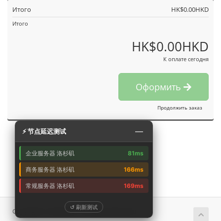
Итого
HK$0.00HKD
Итого
HK$0.00HKD
К оплате сегодня
Оформить
Продолжить заказ
—
⚡ 节点延迟测试
企业服务器 洛杉矶
81ms
商务服务器 洛杉矶
166ms
常规服务器 洛杉矶
169ms
↺ 刷新测试
Copyright © 2026 艾云. All Rights Reserved.