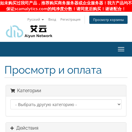
如未购买过我司产品，推荐购买商务服务器或企业服务器！我方产品均不
保证scamalytics.com的纯净度分数！请同意后购买！谢谢配合！
Русский
Вход
Регистрация
Просмотр корзины
Toggl
navig
Просмотр и оплата
Категории
Действия