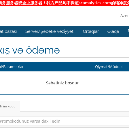
服务器或企业服务器！我方产品均不保证scamalytics.com的纯
Azer
t bazası
Server/Şəbəkə vəziyyəti
Ortaqlar
Əlaqə
xış və ödəmə
l/Parametrlər
Qiymət/Müddət
Səbətiniz boşdur
dirim kodu