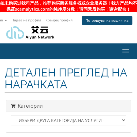
如未购买过我司产品，推荐购买商务服务器或企业服务器！我方产品均不
保证scamalytics.com的纯净度分数！请同意后购买！谢谢配合！
an
Најава на профил
Креирај профил
Потрошувачка кошничка
Toggl
navig
ДЕТАЛЕН ПРЕГЛЕД НА
НАРАЧКАТА
Категории