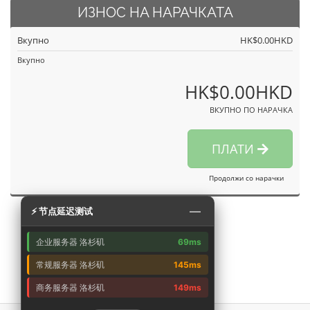
ИЗНОС НА НАРАЧКАТА
Вкупно
HK$0.00HKD
Вкупно
HK$0.00HKD
ВКУПНО ПО НАРАЧКА
ПЛАТИ
Продолжи со нарачки
—
⚡ 节点延迟测试
企业服务器 洛杉矶
69ms
常规服务器 洛杉矶
145ms
商务服务器 洛杉矶
149ms