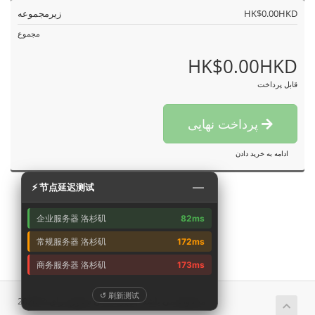
HK$0.00HKD
زیرمجموعه
مجموع
HK$0.00HKD
قابل پرداخت
پرداخت نهایی
ادامه به خرید دادن
—
⚡ 节点延迟测试
企业服务器 洛杉矶
82ms
常规服务器 洛杉矶
172ms
商务服务器 洛杉矶
173ms
↺ 刷新测试
تمامی حقوق برای © 2026 艾云. محفوط می باشد.