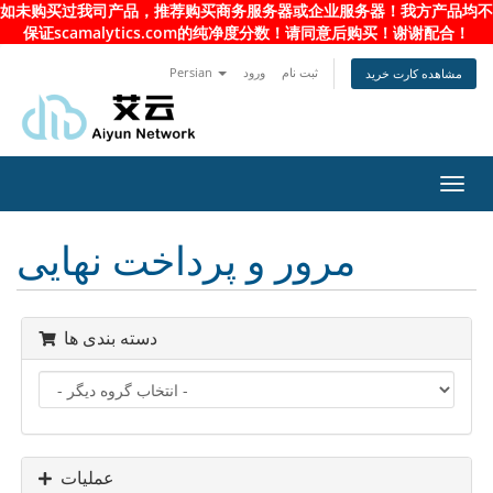
如未购买过我司产品，推荐购买商务服务器或企业服务器！我方产品均不
保证scamalytics.com的纯净度分数！请同意后购买！谢谢配合！
ثبت نام
ورود
Persian
مشاهده کارت خرید
تغییر
ضعیت
اوبری
مرور و پرداخت نهایی
دسته بندی ها
عملیات