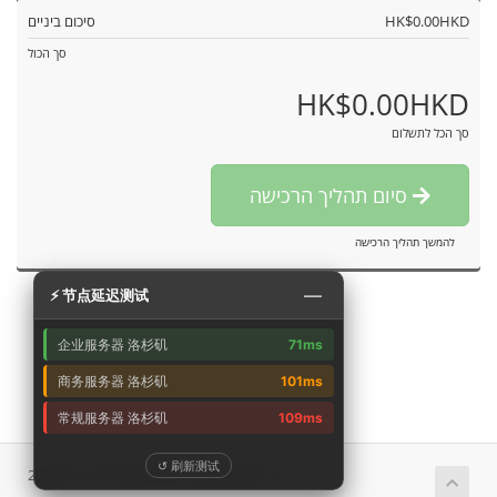
HK$0.00HKD
סיכום ביניים
סך הכול
HK$0.00HKD
סך הכל לתשלום
סיום תהליך הרכישה
להמשך תהליך הרכישה
—
⚡ 节点延迟测试
企业服务器 洛杉矶
71ms
商务服务器 洛杉矶
101ms
常规服务器 洛杉矶
109ms
↺ 刷新测试
זכויות יוצרים © 2026 艾云 כל הזכויות שמורות.