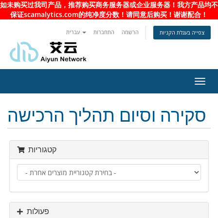
如未购买过我司产品，推荐购买商务服务器或企业服务器！我方产品均不
保证scamalytics.com的纯净度分数！请同意后购买！谢谢配合！
הרשמה
התחברות
עברית
צפייה בעגלת הקניות
פעלת
ניווט
סקירה וסיום תהליך הרכישה
קטגוריות
פעולות