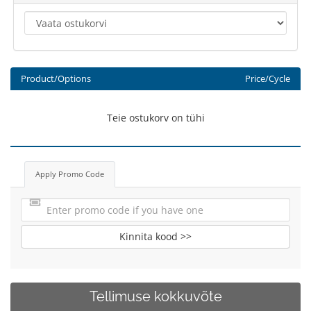
Product/Options
Price/Cycle
Teie ostukorv on tühi
Apply Promo Code
Kinnita kood >>
Tellimuse kokkuvõte